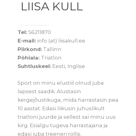
LIISA KULL
Tel:
56211870
E-mail:
info (at) liisakull.ee
Piirkond:
Tallinn
Põhiala:
Triatlon
Suhtluskeel:
Eesti, Inglise
Sport on minu elustiil olnud juba
lapsest saadik. Alustasin
kergejõustikuga, mida harrastasin pea
10 aastat. Edasi liikusin juhuslikult
triatloni juurde ja sellest sai minu uus
kirg. Esialgu tugeva harrastajana ja
edasi juba treeneri rollis.