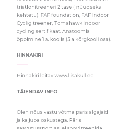
triatlonitreeneri 2 tase ( nüüdseks
kehtetu). FAF foundation, FAF Indoor
Cyclig treener, Tomahawk Indoor
cycling sertifikaat. Anatoomia
õppimine 1 a. koolis (3 a kõrgkooli osa).
HINNAKIRI
Hinnakiri leitav www.liisakull.ee
TÄIENDAV INFO
Olen nõus vastu võtma päris algajaid
ja ka juba oskustega. Päris
saavutussportlasi ei soovi treenida.