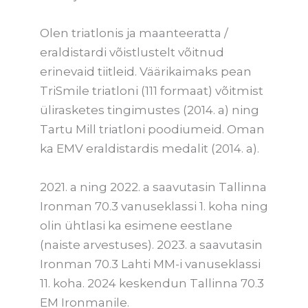
Olen triatlonis ja maanteeratta /
eraldistardi võistlustelt võitnud
erinevaid tiitleid. Väärikaimaks pean
TriSmile triatloni (111 formaat) võitmist
ülirasketes tingimustes (2014. a) ning
Tartu Mill triatloni poodiumeid. Oman
ka EMV eraldistardis medalit (2014. a).
2021. a ning 2022. a saavutasin Tallinna
Ironman 70.3 vanuseklassi 1. koha ning
olin ühtlasi ka esimene eestlane
(naiste arvestuses). 2023. a saavutasin
Ironman 70.3 Lahti MM-i vanuseklassi
11. koha. 2024 keskendun Tallinna 70.3
EM Ironmanile.