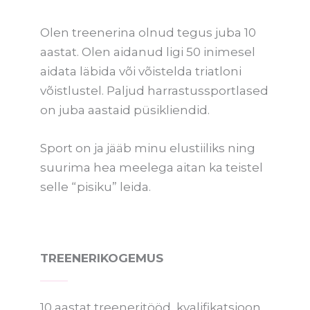
Olen treenerina olnud tegus juba 10
aastat. Olen aidanud ligi 50 inimesel
aidata läbida või võistelda triatloni
võistlustel. Paljud harrastussportlased
on juba aastaid püsikliendid.
Sport on ja jääb minu elustiiliks ning
suurima hea meelega aitan ka teistel
selle “pisiku” leida.
TREENERIKOGEMUS
10 aastat treeneritööd, kvalifikatsioon