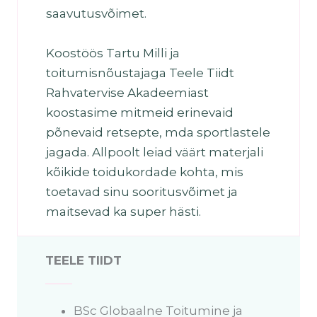
saavutusvõimet.
Koostöös Tartu Milli ja
toitumisnõustajaga Teele Tiidt
Rahvatervise Akadeemiast
koostasime mitmeid erinevaid
põnevaid retsepte, mda sportlastele
jagada. Allpoolt leiad väärt materjali
kõikide toidukordade kohta, mis
toetavad sinu sooritusvõimet ja
maitsevad ka super hästi.
TEELE TIIDT
BSc Globaalne Toitumine ja