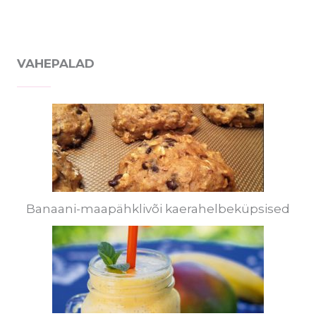
VAHEPALAD
Banaani-maapähklivõi kaerahelbeküpsised