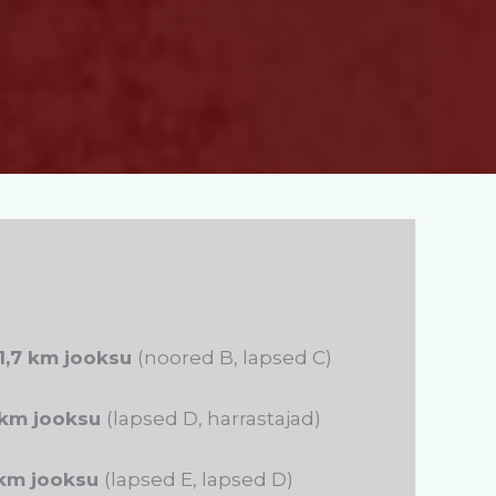
, 1,7 km jooksu
(noored B, lapsed C)
1 km jooksu
(lapsed D, harrastajad)
5 km jooksu
(lapsed E, lapsed D)