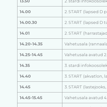
13.50
2. stardi infokoosole
14.00
2. START (lapsed D p
14.00.30
2. START (lapsed D 
14.01
2. START (harrastajad
14.20-14.35
Vahetusala (rannaalal
14.25-14.45
Vahetusala avatud 2. 
14.35
3. stardi infokoosole
14.40
3. START (akvatlon, l
14.45
3. START (lastejooks,
14.45-15.45
Vahetusala avatud 4.