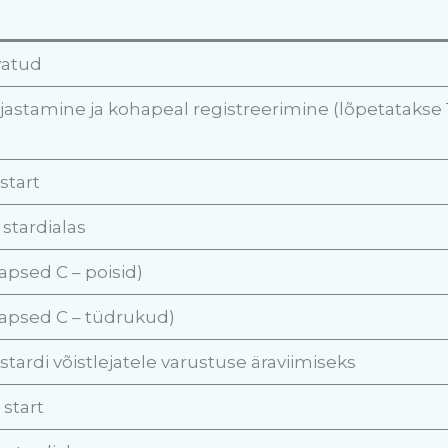
vatud
ljastamine ja kohapeal registreerimine (lõpetatakse
start
 stardialas
apsed C – poisid)
lapsed C – tüdrukud)
stardi võistlejatele varustuse äraviimiseks
 start