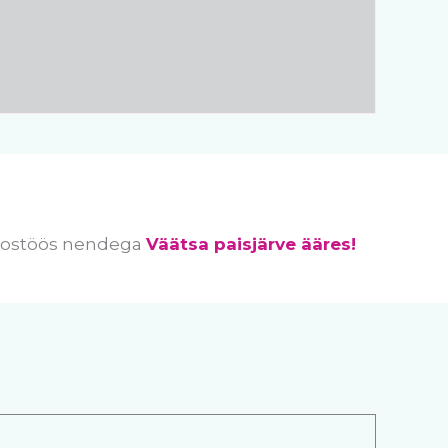
 koostöös nendega
Väätsa paisjärve ääres!