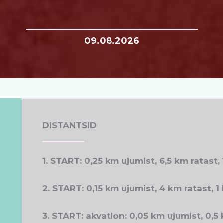
09.08.2026
DISTANTSID
1. START: 0,25 km ujumist, 6,5 km ratast
2. START: 0,15 km ujumist, 4 km ratast, 
3. START: akvatlon: 0,05 km ujumist, 0,