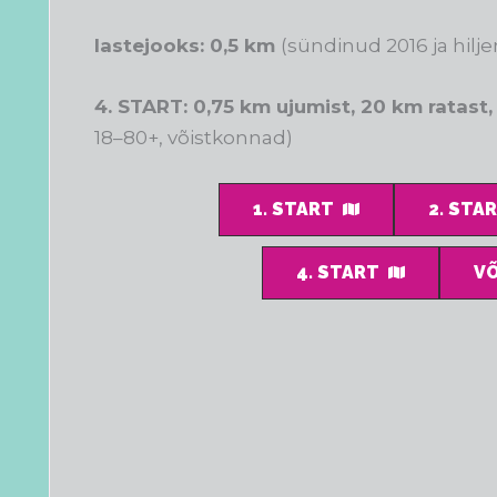
lastejooks: 0,5 km
(sündinud 2016 ja hilj
4. START: 0,75 km ujumist, 20 km ratast
18–80+, võistkonnad)
1. START
2. STA
4. START
V