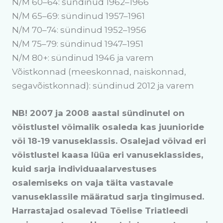
N/M 60–64: sündinud 1962–1966
N/M 65–69: sündinud 1957–1961
N/M 70–74: sündinud 1952–1956
N/M 75–79: sündinud 1947–1951
N/M 80+: sündinud 1946 ja varem
Võistkonnad (meeskonnad, naiskonnad,
segavõistkonnad): sündinud 2012 ja varem
NB! 2007 ja 2008 aastal sündinutel on
võistlustel võimalik osaleda kas juunioride
või 18-19 vanuseklassis. Osalejad võivad eri
võistlustel kaasa lüüa eri vanuseklassides,
kuid sarja individuaalarvestuses
osalemiseks on vaja täita vastavale
vanuseklassile määratud sarja tingimused.
Harrastajad osalevad Tõelise Triatleedi