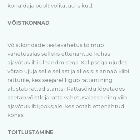
korraldaja poolt volitatud isikud.
VÕISTKONNAD
Võistkondade teatevahetus toimub
vahetusalas selleks ettenähtud kohas
ajavõtukiibi üleandmisega. Kalipsoga ujudes
võtab ujuja selle seljast ja alles siis annab kiibi
ratturile, kes seejärel liigub rattani ning
alustab rattadistantsi. Rattasõidu lõpetades
asetab võistleja ratta vahetusalasse ning viib
ajavõtukiibi jooksjale, kes ootab ettenähtud
kohas.
TOITLUSTAMINE