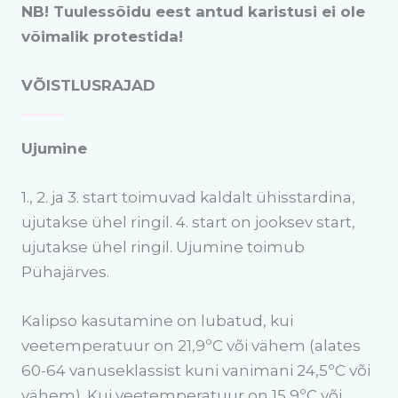
NB! Tuulessõidu eest antud karistusi ei ole
võimalik protestida!
VÕISTLUSRAJAD
Ujumine
1., 2. ja 3. start toimuvad kaldalt ühisstardina,
ujutakse ühel ringil. 4. start on jooksev start,
ujutakse ühel ringil. Ujumine toimub
Pühajärves.
Kalipso kasutamine on lubatud, kui
veetemperatuur on 21,9ºC või vähem (alates
60-64 vanuseklassist kuni vanimani 24,5ºC või
vähem). Kui veetemperatuur on 15,9ºC või