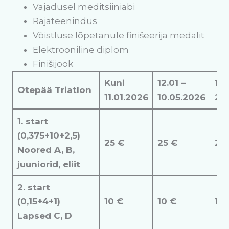
Vajadusel meditsiiniabi
Rajateenindus
Võistluse lõpetanule finišeerija medalit
Elektrooniline diplom
Finišijook
Kuni
12.01 –
11.
Otepää Triatlon
11.01.2026
10.05.2026
21.
1. start
(0,375+10+2,5)
25 €
25 €
25
Noored A, B,
juuniorid, eliit
2. start
(0,15+4+1)
10 €
10 €
10 
Lapsed C, D