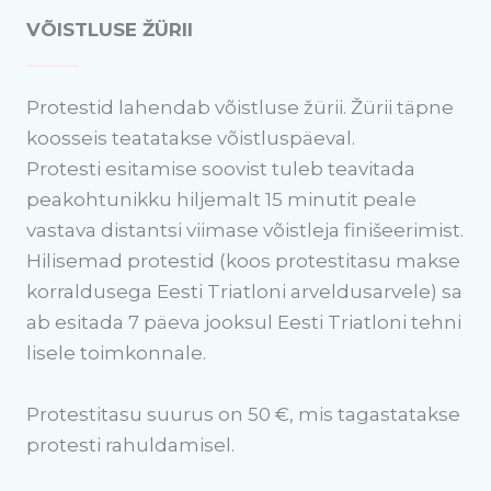
VÕISTLUSE ŽÜRII
Protestid lahendab võistluse žürii. Žürii täpne
koosseis teatatakse võistluspäeval.
Protesti esitamise soovist tuleb teavitada
peakohtunikku hiljemalt 15 minutit peale
vastava distantsi viimase võistleja finišeerimist.
Hilisemad protestid (koos protestitasu makse
korraldusega Eesti Triatloni arveldusarvele) sa
ab esitada 7 päeva jooksul Eesti Triatloni tehni
lisele toimkonnale.
Protestitasu suurus on 50 €, mis tagastatakse
protesti rahuldamisel.