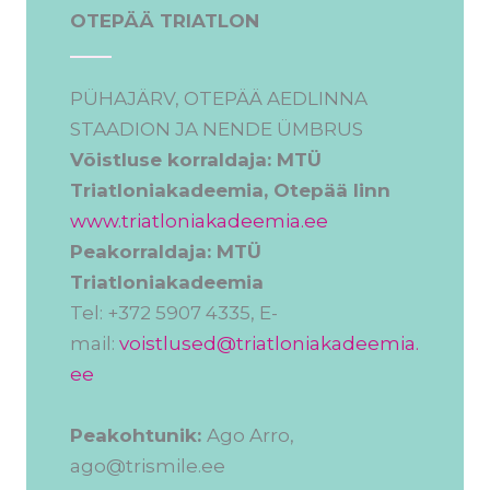
OTEPÄÄ TRIATLON
PÜHAJÄRV, OTEPÄÄ AEDLINNA
STAADION JA NENDE ÜMBRUS
Võistluse korraldaja: MTÜ
Triatloniakadeemia, Otepää linn
www.triatloniakadeemia.ee
Peakorraldaja: MTÜ
Triatloniakadeemia
Tel: +372 5907 4335, E-
mail:
voistlused@triatloniakadeemia.
ee
Peakohtunik:
Ago Arro,
ago@trismile.ee