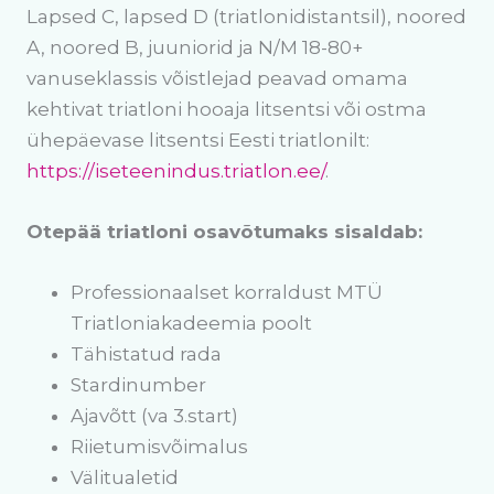
Lapsed C, lapsed D (triatlonidistantsil), noored
A, noored B, juuniorid ja N/M 18-80+
vanuseklassis võistlejad peavad omama
kehtivat triatloni hooaja litsentsi või ostma
ühepäevase litsentsi Eesti triatlonilt:
https://iseteenindus.triatlon.ee/
.
Otepää triatloni osavõtumaks sisaldab:
Professionaalset korraldust MTÜ
Triatloniakadeemia poolt
Tähistatud rada
Stardinumber
Ajavõtt (va 3.start)
Riietumisvõimalus
Välitualetid