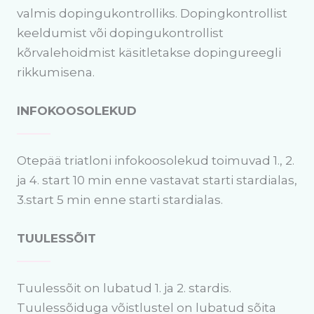
valmis dopingukontrolliks. Dopingkontrollist
keeldumist või dopingukontrollist
kõrvalehoidmist käsitletakse dopingureegli
rikkumisena.
INFOKOOSOLEKUD
Otepää triatloni infokoosolekud toimuvad 1., 2.
ja 4. start 10 min enne vastavat starti stardialas,
3.start 5 min enne starti stardialas.
TUULESSÕIT
Tuulessõit on lubatud 1. ja 2. stardis.
Tuulessõiduga võistlustel on lubatud sõita