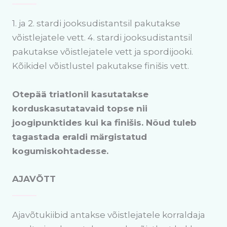
1. ja 2. stardi jooksudistantsil pakutakse
võistlejatele vett. 4. stardi jooksudistantsil
pakutakse võistlejatele vett ja spordijooki.
Kõikidel võistlustel pakutakse finišis vett.
Otepää triatlonil kasutatakse
korduskasutatavaid topse nii
joogipunktides kui ka finišis. Nõud tuleb
tagastada eraldi märgistatud
kogumiskohtadesse.
AJAVÕTT
Ajavõtukiibid antakse võistlejatele korraldaja