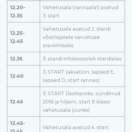
12.20-
Vahetusala (rannaalal) avatud
12.35
3. start
Vahetusala avatud 2. stardi
12.25-
võistlejatele varustuse
12.45
äraviimiseks
12.35
3. stardi infokoosolek stardialas
3. START (akvatlon, lapsed E,
12.40
lapsed D, start rannas)
3. START (lastejooks, sündinud
12.45
2016 ja hiljem, start E klassi
vahetusala juures)
12.45-
Vahetusala avatud 4. start
13.45