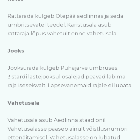
Rattarada kulgeb Otepää aedlinnas ja seda
ümbritsevatel teedel. Karistusala asub
rattaraja lõpus vahetult enne vahetusala.
Jooks
Jooksurada kulgeb Pühajärve ümbruses.
3.stardi lastejooksul osalejad peavad läbima
raja iseseisvalt. Lapsevanemaid rajale ei lubata.
Vahetusala
Vahetusala asub Aedlinna staadionil.
Vahetusalasse pääseb ainult võistlusnumbri
ettenäitamisel. Vahetusalasse on lubatud