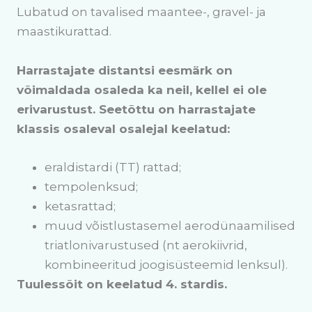
Lubatud on tavalised maantee-, gravel- ja
maastikurattad.
Harrastajate distantsi eesmärk on
võimaldada osaleda ka neil, kellel ei ole
erivarustust. Seetõttu on harrastajate
klassis osaleval osalejal keelatud:
eraldistardi (TT) rattad;
tempolenksud;
ketasrattad;
muud võistlustasemel aerodünaamilised
triatlonivarustused (nt aerokiivrid,
kombineeritud joogisüsteemid lenksul).
Tuulessõit on keelatud 4. stardis.