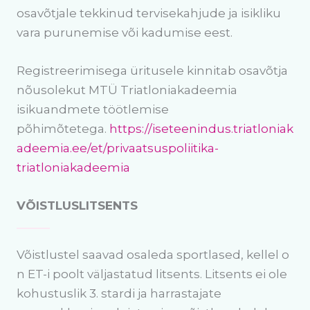
osavõtjale tekkinud tervisekahjude ja isikliku
vara purunemise või kadumise eest.
Registreerimisega üritusele kinnitab osavõtja
nõusolekut MTÜ Triatloniakadeemia
isikuandmete töötlemise
põhimõtetega.
https://iseteenindus.triatloniak
adeemia.ee/et/privaatsuspoliitika-
triatloniakadeemia
VÕISTLUSLITSENTS
Võistlustel saavad osaleda sportlased, kellel o
n ET-i poolt väljastatud litsents. Litsents ei ole
kohustuslik 3. stardi ja harrastajate