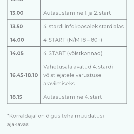
13.00
Autasustamine 1. ja 2. start
13.50
4. stardi infokoosolek stardialas
14.00
4. START (N/M 18 – 80+)
14.05
4. START (võistkonnad)
Vahetusala avatud 4. stardi
16.45-18.10
võistlejatele varustuse
äraviimiseks
18.15
Autasustamine 4. start
*Korraldajal on õigus teha muudatusi
ajakavas.