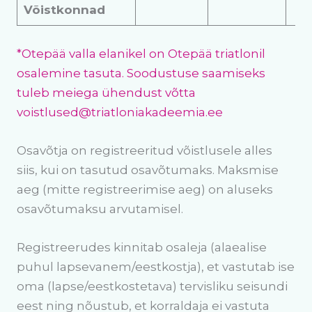
Võistkonnad
*Otepää valla elanikel on Otepää triatlonil
osalemine tasuta. Soodustuse saamiseks
tuleb meiega ühendust võtta
voistlused@triatloniakadeemia.ee
Osavõtja on registreeritud võistlusele alles
siis, kui on tasutud osavõtumaks. Maksmise
aeg (mitte registreerimise aeg) on aluseks
osavõtumaksu arvutamisel.
Registreerudes kinnitab osaleja (alaealise
puhul lapsevanem/eestkostja), et vastutab ise
oma (lapse/eestkostetava) tervisliku seisundi
eest ning nõustub, et korraldaja ei vastuta