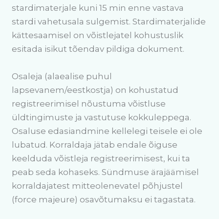
stardimaterjale kuni 15 min enne vastava
stardi vahetusala sulgemist. Stardimaterjalide
kättesaamisel on võistlejatel kohustuslik
esitada isikut tõendav pildiga dokument.
Osaleja (alaealise puhul
lapsevanem/eestkostja) on kohustatud
registreerimisel nõustuma võistluse
üldtingimuste ja vastutuse kokkuleppega.
Osaluse edasiandmine kellelegi teisele ei ole
lubatud. Korraldaja jätab endale õiguse
keelduda võistleja registreerimisest, kui ta
peab seda kohaseks. Sündmuse ärajäämisel
korraldajatest mitteolenevatel põhjustel
(force majeure) osavõtumaksu ei tagastata.