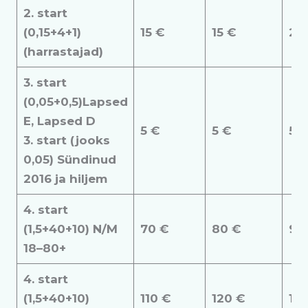
2. start
(0,15+4+1)
15 €
15 €
20
(harrastajad)
3. start
(0,05+0,5)Lapsed
E, Lapsed D
5 €
5 €
5 
3. start (jooks
0,05) Sündinud
2016 ja hiljem
4. start
(1,5+40+10) N/M
70 €
80 €
90
18–80+
4. start
(1,5+40+10)
110 €
120 €
13