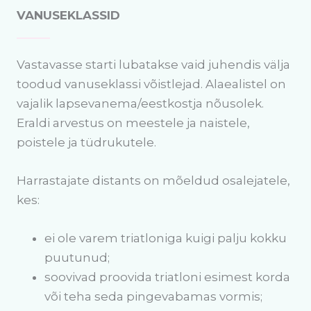
VANUSEKLASSID
Vastavasse starti lubatakse vaid juhendis välja
toodud vanuseklassi võistlejad. Alaealistel on
vajalik lapsevanema/eestkostja nõusolek.
Eraldi arvestus on meestele ja naistele,
poistele ja tüdrukutele.
Harrastajate distants on mõeldud osalejatele,
kes:
ei ole varem triatloniga kuigi palju kokku
puutunud;
soovivad proovida triatloni esimest korda
või teha seda pingevabamas vormis;