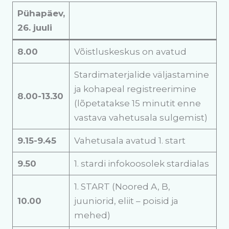
Pühapäev,
26. juuli
8.00
Võistluskeskus on avatud
Stardimaterjalide väljastamine
ja kohapeal registreerimine
8.00-13.30
(lõpetatakse 15 minutit enne
vastava vahetusala sulgemist)
9.15-9.45
Vahetusala avatud 1. start
9.50
1. stardi infokoosolek stardialas
1. START (Noored A, B,
10.00
juuniorid, eliit – poisid ja
mehed)