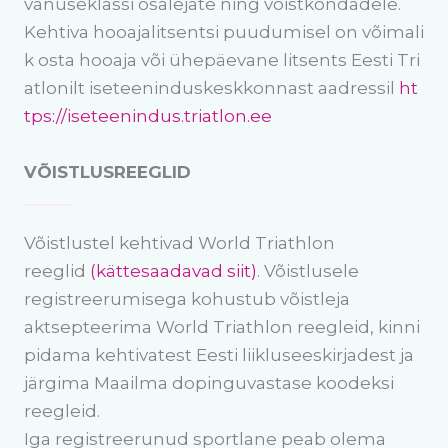
vanuseklassi osalejate ning võistkondadele.
Kehtiva hooajalitsentsi puudumisel on võimali
k osta hooaja või ühepäevane litsents Eesti Tri
atlonilt iseteeninduskeskkonnast aadressil
ht
tps://iseteenindus.triatlon.ee
VÕISTLUSREEGLID
Võistlustel kehtivad World Triathlon
reeglid
(kättesaadavad siit)
. Võistlusele
registreerumisega kohustub võistleja
aktsepteerima World Triathlon reegleid, kinni
pidama kehtivatest Eesti liikluseeskirjadest ja
järgima Maailma dopinguvastase koodeksi
reegleid.
Iga registreerunud sportlane peab olema