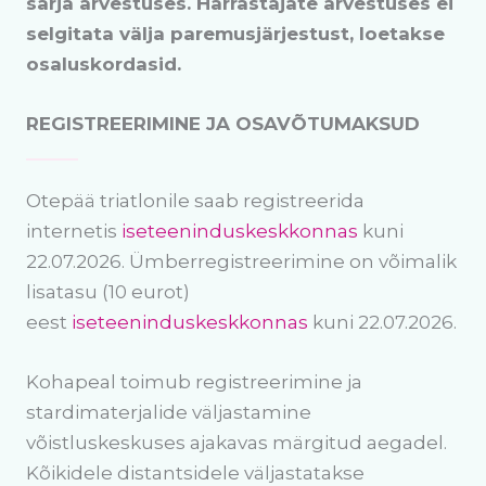
sarja arvestuses. Harrastajate arvestuses ei
selgitata välja paremusjärjestust, loetakse
osaluskordasid.
REGISTREERIMINE JA OSAVÕTUMAKSUD
Otepää triatlonile saab registreerida
internetis
iseteeninduskeskkonnas
kuni
22.07.2026. Ümberregistreerimine on võimalik
lisatasu (10 eurot)
eest
iseteeninduskeskkonnas
kuni 22.07.2026.
Kohapeal toimub registreerimine ja
stardimaterjalide väljastamine
võistluskeskuses ajakavas märgitud aegadel.
Kõikidele distantsidele väljastatakse