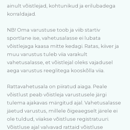
ainult võistlejad, kohtunikud ja erilubadega
korraldajad.
NB! Oma varustuse toob ja viib startiv
sportlane ise, vahetusalasse ei lubata
võistlejaga kaasa mitte kedagi. Ratas, kiiver ja
muu varustus tuleb viia varakult
vahetusalasse, et võistlejal oleks vajadusel
aega varustus reeglitega kooskõlla viia.
Rattavahetusala on piiratud aiaga. Peale
võistlust peab võistleja varustusele järgi
tulema ajakavas märgitud ajal. Vahetusalasse
jäetud varustus, millele õigeaegselt järele ei
ole tuldud, viiakse võistluse registratuuri.
Võistluse ajal valvavad rattaid võistluse