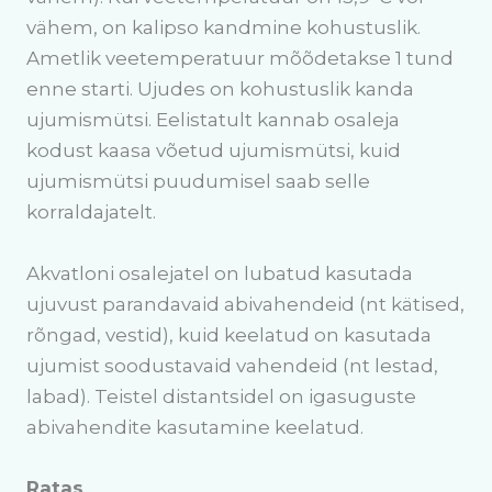
vähem, on kalipso kandmine kohustuslik.
Ametlik veetemperatuur mõõdetakse 1 tund
enne starti. Ujudes on kohustuslik kanda
ujumismütsi. Eelistatult kannab osaleja
kodust kaasa võetud ujumismütsi, kuid
ujumismütsi puudumisel saab selle
korraldajatelt.
Akvatloni osalejatel on lubatud kasutada
ujuvust parandavaid abivahendeid (nt kätised,
rõngad, vestid), kuid keelatud on kasutada
ujumist soodustavaid vahendeid (nt lestad,
labad). Teistel distantsidel on igasuguste
abivahendite kasutamine keelatud.
Ratas