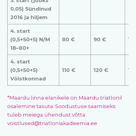
3. start (jooks
0,05) Sündinud
2016 ja hiljem
4. start
(0,5+50+5) N/M
80 €
90 €
10
18–80+
4. start
(0,5+50+5)
110 €
120 €
13
Võistkonnad
*Maardu linna elanikele on Maardu triatlonil
osalemine tasuta. Soodustuse saamiseks
tuleb meiega ühendust võtta
voistlused@triatloniakadeemia.ee