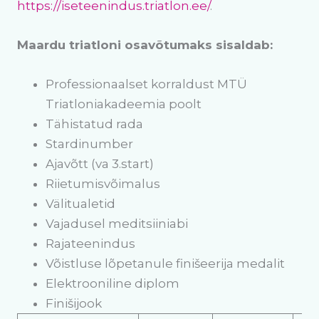
https://iseteenindus.triatlon.ee/
.
Maardu triatloni osavõtumaks sisaldab:
Professionaalset korraldust MTÜ
Triatloniakadeemia poolt
Tähistatud rada
Stardinumber
Ajavõtt (va 3.start)
Riietumisvõimalus
Välitualetid
Vajadusel meditsiiniabi
Rajateenindus
Võistluse lõpetanule finišeerija medalit
Elektrooniline diplom
Finišijook