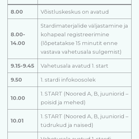
8.00
Võistluskeskus on avatud
Stardimaterjalide väljastamine ja
8.00-
kohapeal registreerimine
14.00
(lõpetatakse 15 minutit enne
vastava vahetusala sulgemist)
9.15-9.45
Vahetusala avatud 1. start
9.50
1. stardi infokoosolek
1. START (Noored A, B, juuniorid –
10.00
poisid ja mehed)
1. START (Noored A, B, juuniorid –
10.01
tüdrukud ja naised)