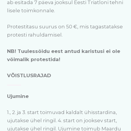
ab esitada 7 päeva jooksul Eesti Triatloni tehni
lisele toimkonnale.
Protestitasu suurus on 50 €, mis tagastatakse
protesti rahuldamisel.
NB! Tuulessõidu eest antud karistusi ei ole
võimalik protestida!
VÕISTLUSRAJAD
Ujumine
1., 2. ja 3. start toimuvad kaldalt ühisstardina,
ujutakse ühel ringil. 4. start on jooksev start,
ujutakse ühel ringil. Ujumine toimub Maardu