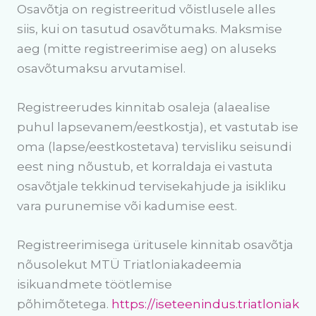
Osavõtja on registreeritud võistlusele alles
siis, kui on tasutud osavõtumaks. Maksmise
aeg (mitte registreerimise aeg) on aluseks
osavõtumaksu arvutamisel.
Registreerudes kinnitab osaleja (alaealise
puhul lapsevanem/eestkostja), et vastutab ise
oma (lapse/eestkostetava) tervisliku seisundi
eest ning nõustub, et korraldaja ei vastuta
osavõtjale tekkinud tervisekahjude ja isikliku
vara purunemise või kadumise eest.
Registreerimisega üritusele kinnitab osavõtja
nõusolekut MTÜ Triatloniakadeemia
isikuandmete töötlemise
põhimõtetega.
https://iseteenindus.triatloniak