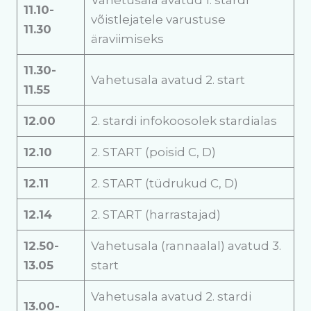
Vahetusala avatud 1. stardi
11.10-
võistlejatele varustuse
11.30
äraviimiseks
11.30-
Vahetusala avatud 2. start
11.55
12.00
2. stardi infokoosolek stardialas
12.10
2. START (poisid C, D)
12.11
2. START (tüdrukud C, D)
12.14
2. START (harrastajad)
12.50-
Vahetusala (rannaalal) avatud 3.
13.05
start
Vahetusala avatud 2. stardi
13.00-