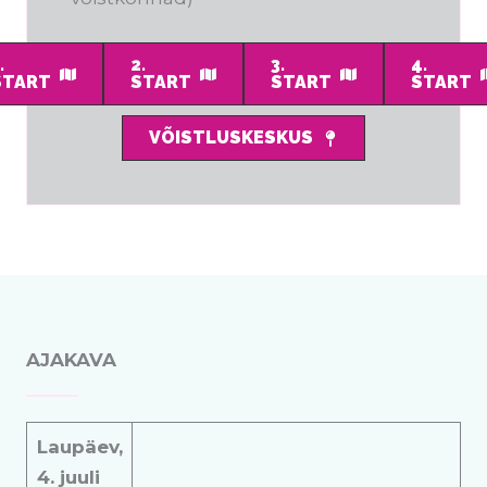
.
2.
3.
4.
START
START
START
START
VÕISTLUSKESKUS
AJAKAVA
Laupäev,
4. juuli