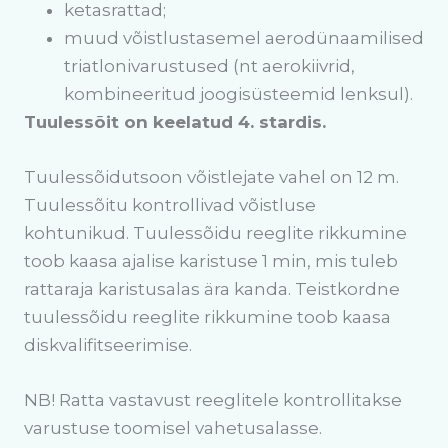
ketasrattad;
muud võistlustasemel aerodünaamilised
triatlonivarustused (nt aerokiivrid,
kombineeritud joogisüsteemid lenksul).
Tuulessõit on keelatud 4. stardis.
Tuulessõidutsoon võistlejate vahel on 12 m.
Tuulessõitu kontrollivad võistluse
kohtunikud. Tuulessõidu reeglite rikkumine
toob kaasa ajalise karistuse 1 min, mis tuleb
rattaraja karistusalas ära kanda. Teistkordne
tuulessõidu reeglite rikkumine toob kaasa
diskvalifitseerimise.
NB! Ratta vastavust reeglitele kontrollitakse
varustuse toomisel vahetusalasse.