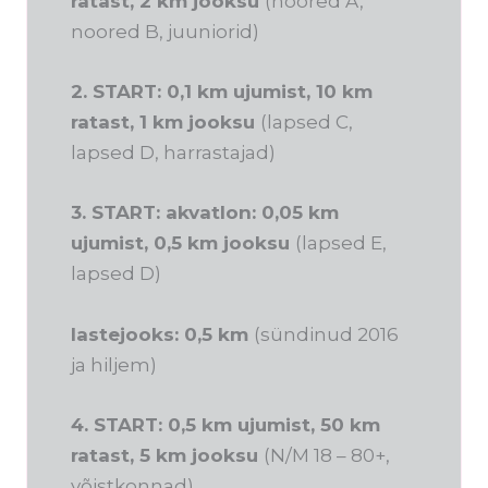
ratast, 2 km jooksu
(noored A,
noored B, juuniorid)
2. START: 0,1 km ujumist, 10 km
ratast, 1 km jooksu
(lapsed C,
lapsed D, harrastajad)
3. START: akvatlon: 0,05 km
ujumist, 0,5 km jooksu
(lapsed E,
lapsed D)
lastejooks: 0,5 km
(sündinud 2016
ja hiljem)
4. START: 0,5 km ujumist, 50 km
ratast, 5 km jooksu
(N/M 18 – 80+,
võistkonnad)