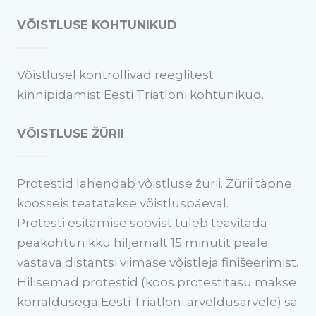
VÕISTLUSE KOHTUNIKUD
Võistlusel kontrollivad reeglitest
kinnipidamist Eesti Triatloni kohtunikud.
VÕISTLUSE ŽÜRII
Protestid lahendab võistluse žürii. Žürii täpne
koosseis teatatakse võistluspäeval.
Protesti esitamise soovist tuleb teavitada
peakohtunikku hiljemalt 15 minutit peale
vastava distantsi viimase võistleja finišeerimist.
Hilisemad protestid (koos protestitasu makse
korraldusega Eesti Triatloni arveldusarvele) sa