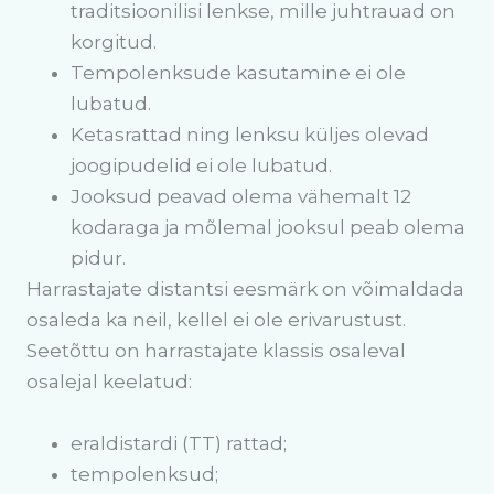
traditsioonilisi lenkse, mille juhtrauad on
korgitud.
Tempolenksude kasutamine ei ole
lubatud.
Ketasrattad ning lenksu küljes olevad
joogipudelid ei ole lubatud.
Jooksud peavad olema vähemalt 12
kodaraga ja mõlemal jooksul peab olema
pidur.
Harrastajate distantsi eesmärk on võimaldada
osaleda ka neil, kellel ei ole erivarustust.
Seetõttu on harrastajate klassis osaleval
osalejal keelatud:
eraldistardi (TT) rattad;
tempolenksud;