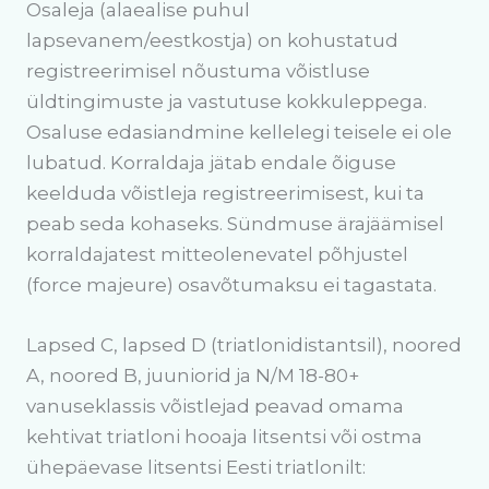
Osaleja (alaealise puhul
lapsevanem/eestkostja) on kohustatud
registreerimisel nõustuma võistluse
üldtingimuste ja vastutuse kokkuleppega.
Osaluse edasiandmine kellelegi teisele ei ole
lubatud. Korraldaja jätab endale õiguse
keelduda võistleja registreerimisest, kui ta
peab seda kohaseks. Sündmuse ärajäämisel
korraldajatest mitteolenevatel põhjustel
(force majeure) osavõtumaksu ei tagastata.
Lapsed C, lapsed D (triatlonidistantsil), noored
A, noored B, juuniorid ja N/M 18-80+
vanuseklassis võistlejad peavad omama
kehtivat triatloni hooaja litsentsi või ostma
ühepäevase litsentsi Eesti triatlonilt: