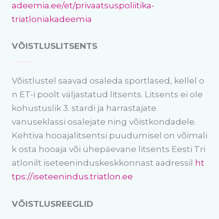
adeemia.ee/et/privaatsuspoliitika-
triatloniakadeemia
VÕISTLUSLITSENTS
Võistlustel saavad osaleda sportlased, kellel o
n ET-i poolt väljastatud litsents. Litsents ei ole
kohustuslik 3. stardi ja harrastajate
vanuseklassi osalejate ning võistkondadele.
Kehtiva hooajalitsentsi puudumisel on võimali
k osta hooaja või ühepäevane litsents Eesti Tri
atlonilt iseteeninduskeskkonnast aadressil
ht
tps://iseteenindus.triatlon.ee
VÕISTLUSREEGLID