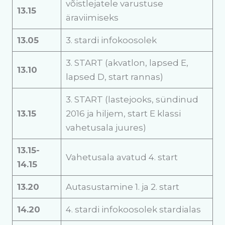
võistlejatele varustuse
13.15
äraviimiseks
13.05
3. stardi infokoosolek
3. START (akvatlon, lapsed E,
13.10
lapsed D, start rannas)
3. START (lastejooks, sündinud
13.15
2016 ja hiljem, start E klassi
vahetusala juures)
13.15-
Vahetusala avatud 4. start
14.15
13.20
Autasustamine 1. ja 2. start
14.20
4. stardi infokoosolek stardialas