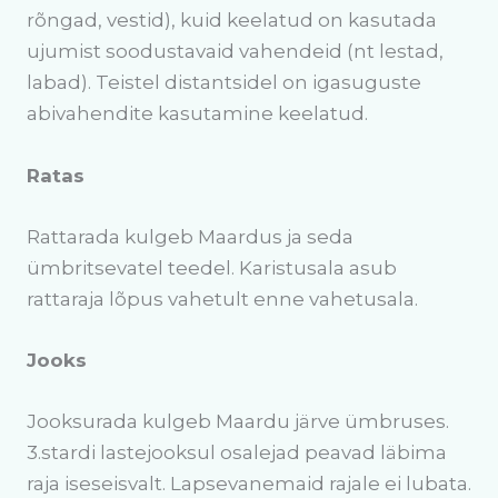
rõngad, vestid), kuid keelatud on kasutada
ujumist soodustavaid vahendeid (nt lestad,
labad). Teistel distantsidel on igasuguste
abivahendite kasutamine keelatud.
Ratas
Rattarada kulgeb Maardus ja seda
ümbritsevatel teedel. Karistusala asub
rattaraja lõpus vahetult enne vahetusala.
Jooks
Jooksurada kulgeb Maardu järve ümbruses.
3.stardi lastejooksul osalejad peavad läbima
raja iseseisvalt. Lapsevanemaid rajale ei lubata.