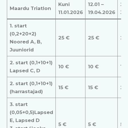
Kuni
12.01 –
20
Maardu Triatlon
11.01.2026
19.04.2026
31
1. start
(0,2+20+2)
25 €
25 €
25
Noored A, B,
Juuniorid
2. start (0,1+10+1)
10 €
10 €
10
Lapsed C, D
2. start (0,1+10+1)
15 €
15 €
20
(harrastajad)
3. start
(0,05+0,5)Lapsed
E, Lapsed D
5 €
5 €
5 