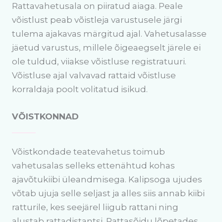
Rattavahetusala on piiratud aiaga. Peale
võistlust peab võistleja varustusele järgi
tulema ajakavas märgitud ajal. Vahetusalasse
jäetud varustus, millele õigeaegselt järele ei
ole tuldud, viiakse võistluse registratuuri.
Võistluse ajal valvavad rattaid võistluse
korraldaja poolt volitatud isikud.
VÕISTKONNAD
Võistkondade teatevahetus toimub
vahetusalas selleks ettenähtud kohas
ajavõtukiibi üleandmisega. Kalipsoga ujudes
võtab ujuja selle seljast ja alles siis annab kiibi
ratturile, kes seejärel liigub rattani ning
alustab rattadistantsi. Rattasõidu lõpetades