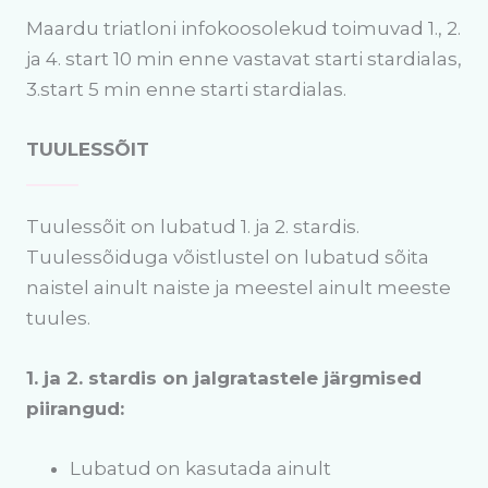
Maardu triatloni infokoosolekud toimuvad 1., 2.
ja 4. start 10 min enne vastavat starti stardialas,
3.start 5 min enne starti stardialas.
TUULESSÕIT
Tuulessõit on lubatud 1. ja 2. stardis.
Tuulessõiduga võistlustel on lubatud sõita
naistel ainult naiste ja meestel ainult meeste
tuules.
1. ja 2. stardis on jalgratastele järgmised
piirangud:
Lubatud on kasutada ainult