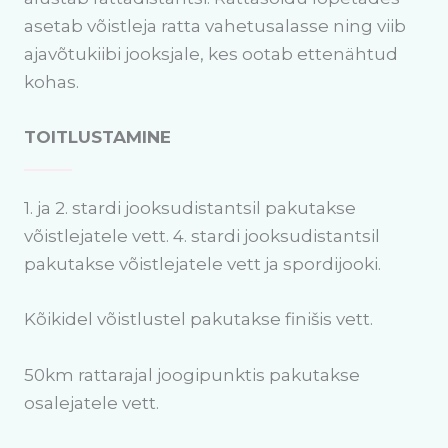
asetab võistleja ratta vahetusalasse ning viib
ajavõtukiibi jooksjale, kes ootab ettenähtud
kohas.
TOITLUSTAMINE
1. ja 2. stardi jooksudistantsil pakutakse
võistlejatele vett. 4. stardi jooksudistantsil
pakutakse võistlejatele vett ja spordijooki.
Kõikidel võistlustel pakutakse finišis vett.
50km rattarajal joogipunktis pakutakse
osalejatele vett.