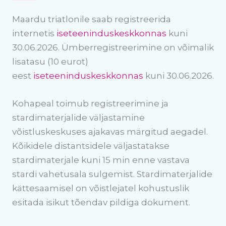
Maardu triatlonile saab registreerida
internetis
iseteeninduskeskkonnas
kuni
30.06.2026. Ümberregistreerimine on võimalik
lisatasu (10 eurot)
eest
iseteeninduskeskkonnas
kuni 30.06.2026.
Kohapeal toimub registreerimine ja
stardimaterjalide väljastamine
võistluskeskuses ajakavas märgitud aegadel.
Kõikidele distantsidele väljastatakse
stardimaterjale kuni 15 min enne vastava
stardi vahetusala sulgemist. Stardimaterjalide
kättesaamisel on võistlejatel kohustuslik
esitada isikut tõendav pildiga dokument.