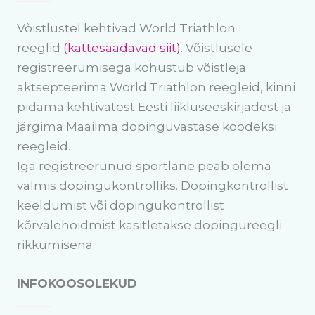
Võistlustel kehtivad World Triathlon
reeglid
(kättesaadavad siit)
. Võistlusele
registreerumisega kohustub võistleja
aktsepteerima World Triathlon reegleid, kinni
pidama kehtivatest Eesti liikluseeskirjadest ja
järgima Maailma dopinguvastase koodeksi
reegleid.
Iga registreerunud sportlane peab olema
valmis dopingukontrolliks. Dopingkontrollist
keeldumist või dopingukontrollist
kõrvalehoidmist käsitletakse dopingureegli
rikkumisena.
INFOKOOSOLEKUD