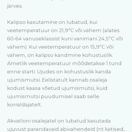
järves.
Kalipso kasutamine on lubatud, kui
veetemperatuur on 21,9ºC või vähem (alates
60-64 vanuseklassist kuni vanimani 24,5ºC või
vähem). Kui veetemperatuur on 15,9ºC või
vähem, on kalipso kandmine kohustuslik.
Ametlik veetemperatuur mõõdetakse 1 tund
enne starti. Ujudes on kohustuslik kanda
ujumismütsi. Eelistatult kannab osaleja
kodust kaasa võetud ujumismütsi, kuid
ujumismütsi puudumisel saab selle
korraldajatelt.
Akvatloni osalejatel on lubatud kasutada
ujuvust parandavaid abivahendeid (nt kätised,