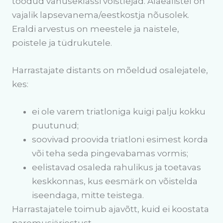
toodud vanuseklassi võistlejad. Alaealistel on
vajalik lapsevanema/eestkostja nõusolek.
Eraldi arvestus on meestele ja naistele,
poistele ja tüdrukutele.
Harrastajate distants on mõeldud osalejatele,
kes:
ei ole varem triatloniga kuigi palju kokku
puutunud;
soovivad proovida triatloni esimest korda
või teha seda pingevabamas vormis;
eelistavad osaleda rahulikus ja toetavas
keskkonnas, kus eesmärk on võistelda
iseendaga, mitte teistega.
Harrastajatele toimub ajavõtt, kuid ei koostata