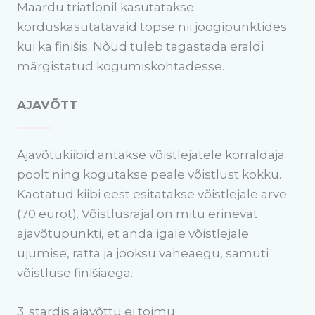
Maardu triatlonil kasutatakse
korduskasutatavaid topse nii joogipunktides
kui ka finišis. Nõud tuleb tagastada eraldi
märgistatud kogumiskohtadesse.
AJAVÕTT
Ajavõtukiibid antakse võistlejatele korraldaja
poolt ning kogutakse peale võistlust kokku.
Kaotatud kiibi eest esitatakse võistlejale arve
(70 eurot). Võistlusrajal on mitu erinevat
ajavõtupunkti, et anda igale võistlejale
ujumise, ratta ja jooksu vaheaegu, samuti
võistluse finišiaega.
3. stardis ajavõttu ei toimu.