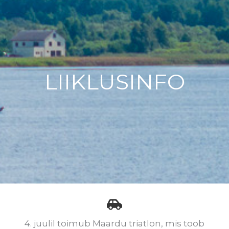
LIIKLUSINFO
4. juulil toimub Maardu triatlon, mis toob