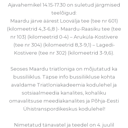
Ajavahemikel 14.15-17.30 on suletud järgmised
teelõigud:
Maardu järve äärest Loovälja tee (tee nr 601)
(kilomeetrid 4,3-6,8 )- Maardu-Raasiku tee (tee
nr 103) (kilomeetrid 0-4) – Aruküla-Kostivere
(tee nr 304) (kilomeetrid 8,3-9,1) – Lagedi-
Kostivere (tee nr 302) (kilomeetrid 3-9,6).
Seoses Maardu triatloniga on mõjutatud ka
bussiliiklus. Täpse info bussiliikluse kohta
avaldame Triatloniakadeemia kodulehel ja
sotsiaalmeedia kanalites, kohaliku
omavalitsuse meediakanalites ja Põhja-Eesti
Ühistranspordikeskus kodulehel!
Nimetatud tänavatel ja teedel on 4. juulil