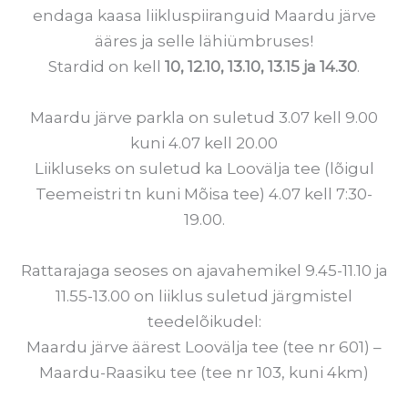
endaga kaasa liikluspiiranguid Maardu järve
ääres ja selle lähiümbruses!
Stardid on kell
10, 12.10, 13.10, 13.15 ja 14.30
.
Maardu järve parkla on suletud 3.07 kell 9.00
kuni 4.07 kell 20.00
Liikluseks on suletud ka Loovälja tee (lõigul
Teemeistri tn kuni Mõisa tee) 4.07 kell 7:30-
19.00.
Rattarajaga seoses on ajavahemikel 9.45-11.10 ja
11.55-13.00 on liiklus suletud järgmistel
teedelõikudel:
Maardu järve äärest Loovälja tee (tee nr 601) –
Maardu-Raasiku tee (tee nr 103, kuni 4km)