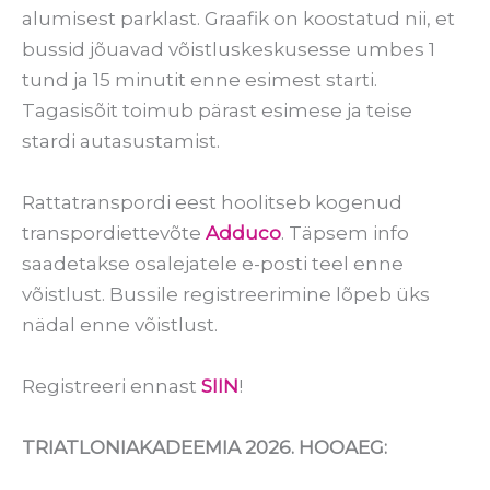
alumisest parklast. Graafik on koostatud nii, et
bussid jõuavad võistluskeskusesse umbes 1
tund ja 15 minutit enne esimest starti.
Tagasisõit toimub pärast esimese ja teise
stardi autasustamist.
Rattatranspordi eest hoolitseb kogenud
transpordiettevõte
Adduco
. Täpsem info
saadetakse osalejatele e-posti teel enne
võistlust. Bussile registreerimine lõpeb üks
nädal enne võistlust.
Registreeri ennast
SIIN
!
TRIATLONIAKADEEMIA 2026. HOOAEG: