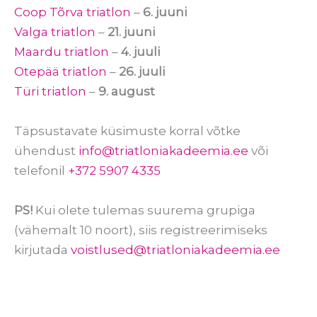
Coop Tõrva triatlon
–
6. juuni
Valga triatlon
–
21. juuni
Maardu triatlon
–
4. juuli
Otepää triatlon
–
26. juuli
Türi triatlon
–
9. august
Täpsustavate küsimuste korral võtke
ühendust
info@triatloniakadeemia.ee
või
telefonil
+372 5907 4335
PS!
Kui olete tulemas suurema grupiga
(vähemalt 10 noort), siis registreerimiseks
kirjutada
voistlused@triatloniakadeemia.ee