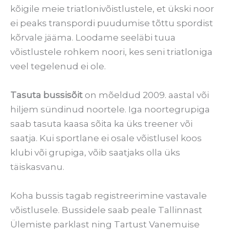
kõigile meie triatlonivõistlustele, et ükski noor
ei peaks transpordi puudumise tõttu spordist
kõrvale jääma. Loodame seeläbi tuua
võistlustele rohkem noori, kes seni triatloniga
veel tegelenud ei ole.
Tasuta bussisõit
on mõeldud 2009. aastal või
hiljem sündinud noortele. Iga noortegrupiga
saab tasuta kaasa sõita ka üks treener või
saatja. Kui sportlane ei osale võistlusel koos
klubi või grupiga, võib saatjaks olla üks
täiskasvanu.
Koha bussis tagab registreerimine vastavale
võistlusele. Bussidele saab peale Tallinnast
Ülemiste parklast ning Tartust Vanemuise