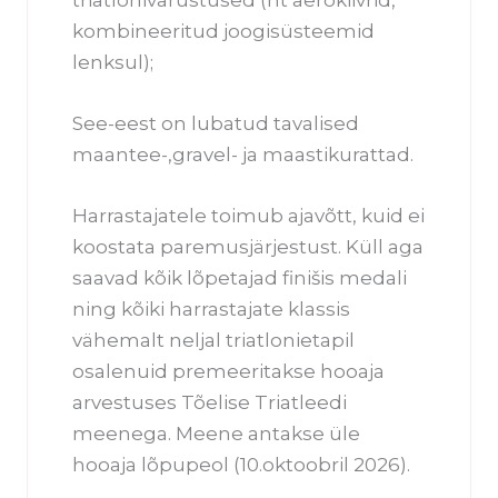
kombineeritud joogisüsteemid
lenksul);
See-eest on lubatud tavalised
maantee-,gravel- ja maastikurattad.
Harrastajatele toimub ajavõtt, kuid ei
koostata paremusjärjestust. Küll aga
saavad kõik lõpetajad finišis medali
ning kõiki harrastajate klassis
vähemalt neljal triatlonietapil
osalenuid premeeritakse hooaja
arvestuses Tõelise Triatleedi
meenega. Meene antakse üle
hooaja lõpupeol (10.oktoobril 2026).