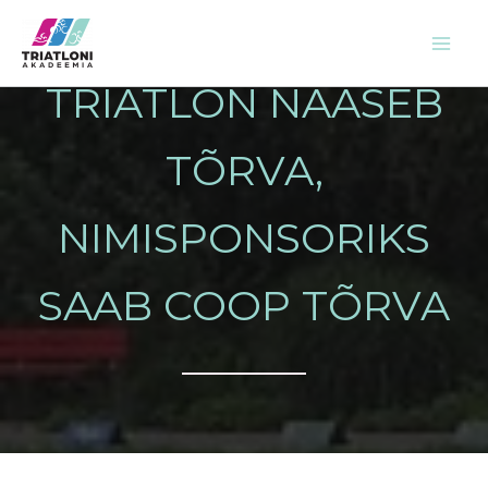
Skip
to
content
TRIATLON NAASEB
TÕRVA,
NIMISPONSORIKS
SAAB COOP TÕRVA