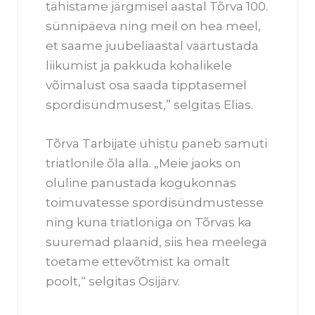
tähistame järgmisel aastal Tõrva 100.
sünnipäeva ning meil on hea meel,
et saame juubeliaastal väärtustada
liikumist ja pakkuda kohalikele
võimalust osa saada tipptasemel
spordisündmusest,” selgitas Elias.
Tõrva Tarbijate ühistu paneb samuti
triatlonile õla alla. „Meie jaoks on
oluline panustada kogukonnas
toimuvatesse spordisündmustesse
ning kuna triatloniga on Tõrvas ka
suuremad plaanid, siis hea meelega
toetame ettevõtmist ka omalt
poolt,“ selgitas Osijärv.