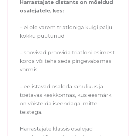
Harrastajate distants on mõeldud
osalejatele, kes:
– ei ole varem triatloniga kuigi palju
kokku puutunud;
– soovivad proovida triatloni esimest
korda või teha seda pingevabamas
vormis;
– eelistavad osaleda rahulikus ja
toetavas keskkonnas, kus eesmärk
on võistelda iseendaga, mitte
teistega.
Harrastajate klassis osalejad