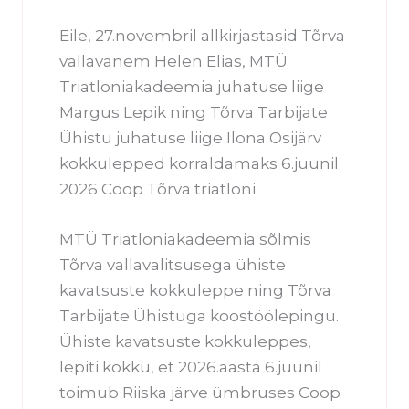
Eile, 27.novembril allkirjastasid Tõrva
vallavanem Helen Elias, MTÜ
Triatloniakadeemia juhatuse liige
Margus Lepik ning Tõrva Tarbijate
Ühistu juhatuse liige Ilona Osijärv
kokkulepped korraldamaks 6.juunil
2026 Coop Tõrva triatloni.
MTÜ Triatloniakadeemia sõlmis
Tõrva vallavalitsusega ühiste
kavatsuste kokkuleppe ning Tõrva
Tarbijate Ühistuga koostöölepingu.
Ühiste kavatsuste kokkuleppes,
lepiti kokku, et 2026.aasta 6.juunil
toimub Riiska järve ümbruses Coop