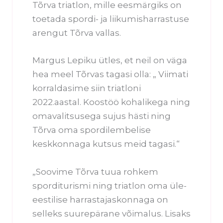
Tõrva triatlon, mille eesmärgiks on
toetada spordi- ja liikumisharrastuse
arengut Tõrva vallas.
Margus Lepiku ütles, et neil on väga
hea meel Tõrvas tagasi olla: „ Viimati
korraldasime siin triatloni
2022.aastal. Koostöö kohalikega ning
omavalitsusega sujus hästi ning
Tõrva oma spordilembelise
keskkonnaga kutsus meid tagasi.“
„Soovime Tõrva tuua rohkem
sporditurismi ning triatlon oma üle-
eestilise harrastajaskonnaga on
selleks suurepärane võimalus. Lisaks