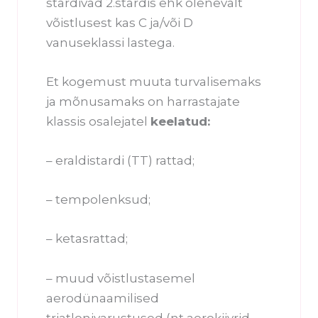
stardivad 2.stardis ehk olenevalt
võistlusest kas C ja/või D
vanuseklassi lastega.
Et kogemust muuta turvalisemaks
ja mõnusamaks on harrastajate
klassis osalejatel
keelatud:
– eraldistardi (TT) rattad;
– tempolenksud;
– ketasrattad;
– muud võistlustasemel
aerodünaamilised
triatlonivarustused (nt aerokiivrid,