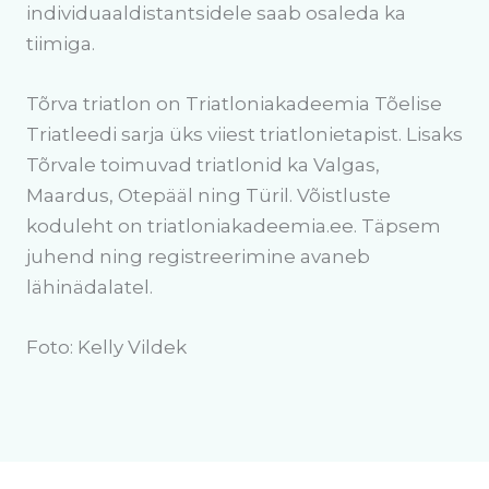
individuaaldistantsidele saab osaleda ka
tiimiga.
Tõrva triatlon on Triatloniakadeemia Tõelise
Triatleedi sarja üks viiest triatlonietapist. Lisaks
Tõrvale toimuvad triatlonid ka Valgas,
Maardus, Otepääl ning Türil. Võistluste
koduleht on triatloniakadeemia.ee. Täpsem
juhend ning registreerimine avaneb
lähinädalatel.
Foto: Kelly Vildek