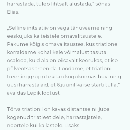
harrastada, tuleb lihtsalt alustada,“ sõnas
Elias.
„Selline initsiatiiv on väga tänuväärne ning
eeskujuks ka teistele omavalitsustele.
Pakume kõigis omavalitsustes, kus triatlone
korraldame kohalikele võimalust tasuta
osaleda, kuid ala on piisavalt keerukas, et ise
põlveotsas treenida. Loodame, et triatloni
treeninggrupp tekitab kogukonnas huvi ning
uusi harrastajaid, et 6.juunil ka ise starti tulla,“
avaldas Lepik lootust.
Tõrva triatlonil on kavas distantse nii juba
kogenud triatleetidele, harrastajatele,
noortele kui ka lastele. Lisaks