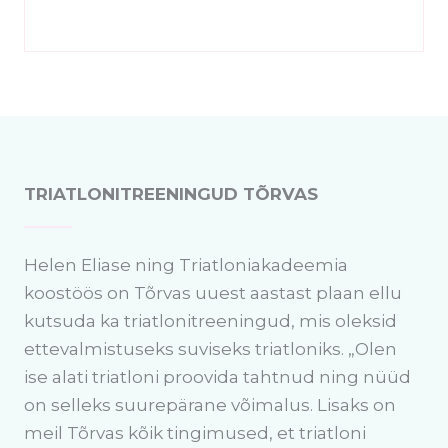
TRIATLONITREENINGUD TÕRVAS
Helen Eliase ning Triatloniakadeemia
koostöös on Tõrvas uuest aastast plaan ellu
kutsuda ka triatlonitreeningud, mis oleksid
ettevalmistuseks suviseks triatloniks. „Olen
ise alati triatloni proovida tahtnud ning nüüd
on selleks suurepärane võimalus. Lisaks on
meil Tõrvas kõik tingimused, et triatloni