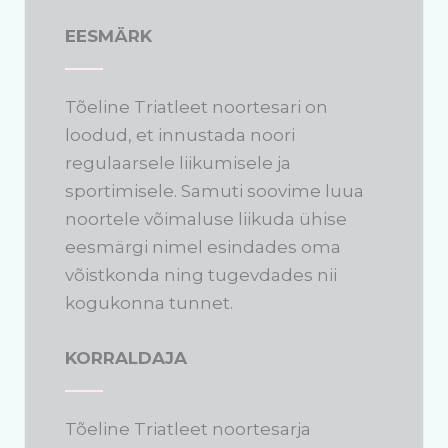
EESMÄRK
Tõeline Triatleet noortesari on
loodud, et innustada noori
regulaarsele liikumisele ja
sportimisele. Samuti soovime luua
noortele võimaluse liikuda ühise
eesmärgi nimel esindades oma
võistkonda ning tugevdades nii
kogukonna tunnet.
KORRALDAJA
Tõeline Triatleet noortesarja