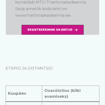
korraldab MTÜ Triatloniakadeemia.
Sarja ametlik koduleht on
www.triatloniakadeemia.ee.
REGISTREERIMINE ON AVATUD
ETAPID JA DISTANTSID
Osavõistlus (kliki
Kuupäev
avamiseks)