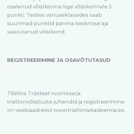
osalenud võistkonna liige võistkonnale 5
punkti. Teistes vanuseklassides saab
suurimad punktid parima keskmise aja
saavutanud võistkond.
REGISTREERIMINE JA OSAVÕTUTASUD
Tõeline Triatleet noortesarja
triatlonivõistluste juhendid ja registreerimine
on veebiaadressil www.triatloniakadeemia.ee,