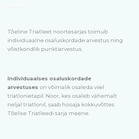
Tõeline Triatleet noortesarjas toimub
individuaalne osaluskordade arvestus ning
võistkondlik punktiarvestus.
Individuaalses osaluskordade
arvestuses
on võimalik osaleda viiel
triatlonietapil. Noor, kes osaleb vähemalt
neljal triatlonil, saab hooaja kokkuvõttes
Tõelise Triatleedi sarja meene.