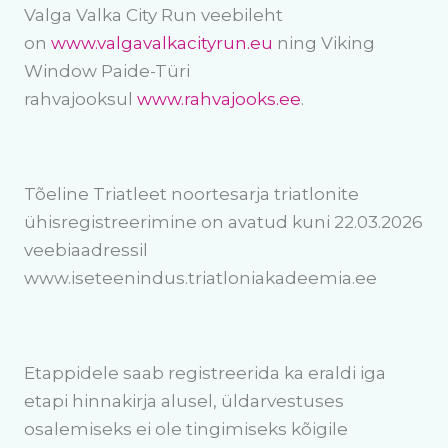
Valga Valka City Run veebileht
on
www.valgavalkacityrun.eu
ning Viking
Window Paide-Türi
rahvajooksul
www.rahvajooks.ee
.
Tõeline Triatleet noortesarja triatlonite
ühisregistreerimine on avatud kuni 22.03.2026
veebiaadressil
www.iseteenindus.triatloniakadeemia.ee
Etappidele saab registreerida ka eraldi iga
etapi hinnakirja alusel, üldarvestuses
osalemiseks ei ole tingimiseks kõigile