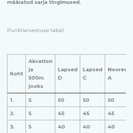
määratud sarja tingimused.
Punktiarvestuse tabel:
Akvatlon
ja
Lapsed
Lapsed
Noored
Koht
500m
D
C
A
jooks
1.
5
50
50
50
2.
5
45
45
45
3.
5
40
40
40