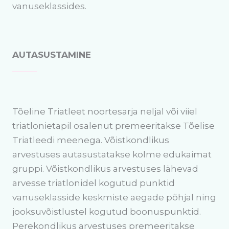
vanuseklassides.
AUTASUSTAMINE
Tõeline Triatleet noortesarja neljal või viiel
triatlonietapil osalenut premeeritakse Tõelise
Triatleedi meenega. Võistkondlikus
arvestuses autasustatakse kolme edukaimat
gruppi. Võistkondlikus arvestuses lähevad
arvesse triatlonidel kogutud punktid
vanuseklasside keskmiste aegade põhjal ning
jooksuvõistlustel kogutud boonuspunktid.
Perekondlikus arvestuses premeeritakse