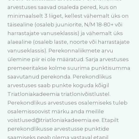
arvestuses saavad osaleda pered, kus on
minimaalselt 3 liiget, kellest vähemalt üks on
täisealine (osaleb juuniorite, N/M 18-80+ või
harrastajate vanuseklassis) ja vähemalt üks
alaealine (osaleb laste, noorte või harrastajate
vanuseklassis). Perekonnaliikmete arvu
ülemine piir ei ole määratud. Sarja arvestuses
premeeritakse kolme suurima punktisumma
saavutanud perekonda. Perekondlikus
arvestuses saab punkte koguda kõigil
Triatloniakadeemia triatlonivõistlustel.
Perekondlikus arvestuses osalemiseks tuleb
osalemissoovist märku anda meilile
voistlused@triatloniakadeemia.ee. Etapilt
perekondlikusse arvestusse punktide
saamiseks peab olema vastaval etapil