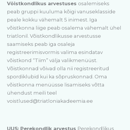
Võistkondlikus arvestuses
osalemiseks
peab gruppi kuuluma kõigi vanuseklasside
peale kokku vähemalt 5 inimest. Iga
võistkonna liige peab osalema vähemalt ühel
triatlonil. Võistkondlikusse arvestusse
saamiseks peab iga osaleja
registreerimisvormis valima esindatav
võistkond “Tiim” välja valikmenüüst.
Võistkonnad võivad olla nii registreeritud
spordiklubid kui ka sõpruskonnad. Oma
võistkonna menüüsse lisamiseks võtta
ühendust meili teel
voistlused@triatloniakadeemia.ee
UUS: Perekondlik arvestus
Perekondlikus