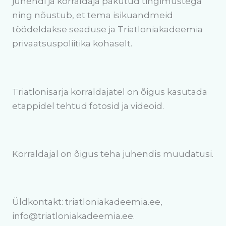
juhendi ja korraldaja pakutud tingimustega
ning nõustub, et tema isikuandmeid
töödeldakse seaduse ja Triatloniakadeemia
privaatsuspoliitika kohaselt.
Triatlonisarja korraldajatel on õigus kasutada
etappidel tehtud fotosid ja videoid.
Korraldajal on õigus teha juhendis muudatusi.
Üldkontakt: triatloniakadeemia.ee,
info@triatloniakadeemia.ee.